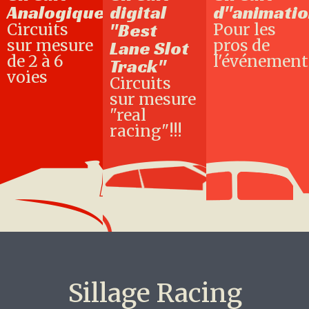
Analogique
digital
d''animati
Circuits
"Best
Pour les
sur mesure
pros de
Lane Slot
de 2 à 6
l'événement
Track"
voies
Circuits
sur mesure
"real
racing"!!!
Sillage Racing